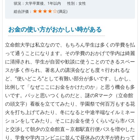
状況：大学卒業後、1年以内
性別：女性
★★★★☆
総合評価：
(満足)
お金の使い方がおかしい時がある
立命館大学は私立なので、もちろん学生は多くの学費を払
って通うことになります。その学費のおかげで学内は綺麗
に清掃され、学生が自習や歓談に使うことのできるスペー
スが多く作られ、著名人の講演会なども度々行われるな
ど、”使いどころ“として有難い部分が多いです。しかし、
比例して「なぜここにお金をかけたのか」と思う機会も多
いです。パッと思いつくものだと、謎のRマーク（立命館
の頭文字）看板を立ててみたり、学園祭で何百万もする花
火を打ち上げてみたり、冬になると中途半端なイルミネー
ションをしてみたり。そこにお金を使うくらいなら市バス
と交渉して朝夕の立命館直～京都駅直行便バスを増やした
り、学食や学内コンビニに並んで昼休みの大半が終わって