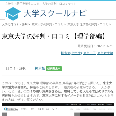
在校生・若手卒業生による、大学の評判・口コミサイト
大学の口コミ・評判
>
東京大学の評判・口コミ
>
東京大学 理学部の評判・口コミ
>
東京大学の評判・口コミ【理学部編】
最終更新日：2020/01/21
旧帝大(七帝大)
,
東京一工
,
東京六大学
口コミ・評判
掲示板
投稿募集中
このページでは、東京大学 理学部の卒業生(卒業後1年以内)から聞いた、
東京大
学の魅力や雰囲気、特色
をご紹介します。「最先端の研究ができる」「人が多
い」など、
良い口コミや悪い評判を含めた、在籍している人ならではのリアルな
実体験
をお伝えしますので、
東京大学に対するイメージ
を具体的にしたいとお考
えの方は、ぜひご覧ください。