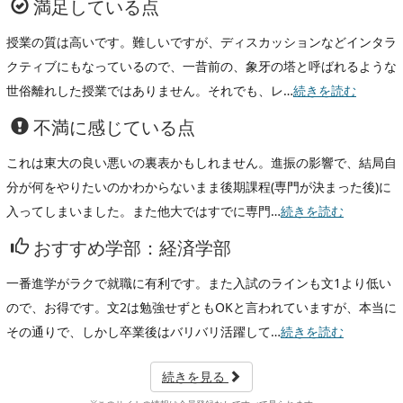
満足している点
授業の質は高いです。難しいですが、ディスカッションなどインタラ
クティブにもなっているので、一昔前の、象牙の塔と呼ばれるような
世俗離れした授業ではありません。それでも、レ…
続きを読む
不満に感じている点
これは東大の良い悪いの裏表かもしれません。進振の影響で、結局自
分が何をやりたいのかわからないまま後期課程(専門が決まった後)に
入ってしまいました。また他大ではすでに専門…
続きを読む
おすすめ学部：経済学部
一番進学がラクで就職に有利です。また入試のラインも文1より低い
ので、お得です。文2は勉強せずともOKと言われていますが、本当に
その通りで、しかし卒業後はバリバリ活躍して…
続きを読む
続きを見る