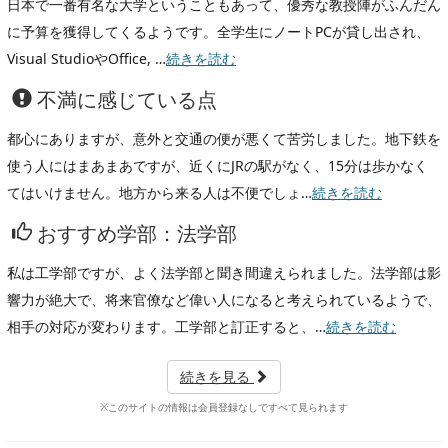
日本で一番有名な大学ということもあって、優秀な教授陣がふんだん
に予算を獲得してくるようです。全学生にノートPCが貸し出され、
Visual StudioやOffice, …
続きを読む
不満に感じている点
都心にありますが、意外と交通の便が悪くて苦労しました。地下鉄を
使う人にはまあまあですが、近くにJRの駅がなく、15分は歩かなく
てはいけません。地方から来る人は不便でしょ…
続きを読む
おすすめ学部：法学部
私は工学部ですが、よく法学部と聞き間違えられました。法学部は影
響力が絶大で、将来官僚など偉い人になると考えられているようで、
相手の対応が変わります。工学部と訂正すると、…
続きを読む
続きを見る
※このサイトの情報は会員登録なしですべて見られます