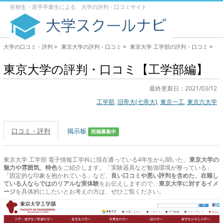
在校生・若手卒業生による、大学の評判・口コミサイト
大学の口コミ・評判
>
東京大学の評判・口コミ
>
東京大学 工学部の評判・口コミ
>
東京大学の評判・口コミ【工学部編】
最終更新日：2021/03/12
工学部
,
旧帝大(七帝大)
,
東京一工
,
東京六大学
口コミ・評判
掲示板
投稿募集中
東京大学 工学部 電子情報工学科に現在通っている4年生から聞いた、
東京大学の
魅力や雰囲気、特色
をご紹介します。「実験器具など勉強環境が整っている」
「固定的な印象を抱かれている」など、
良い口コミや悪い評判を含めた、在籍し
ている人ならではのリアルな実体験
をお伝えしますので、
東京大学に対するイメ
ージ
を具体的にしたいとお考えの方は、ぜひご覧ください。