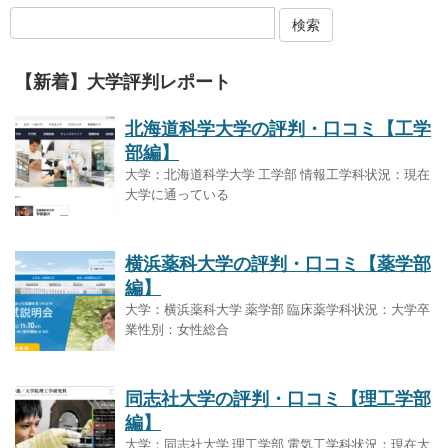
検索
【新着】大学評判レポート
北海道科学大学の評判・口コミ【工学
部編】
大学：北海道科学大学 工学部 情報工学科状況：現在
大学に通っている
横浜薬科大学の評判・口コミ【薬学部
編】
大学：横浜薬科大学 薬学部 臨床薬学科状況：大学卒
業性別：女性総合
同志社大学の評判・口コミ【理工学部
編】
大学：同志社大学 理工学部 電気工学科状況：現在大