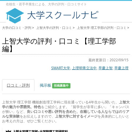
在校生・若手卒業生による、大学の評判・口コミサイト
大学の口コミ・評判
>
上智大学の評判・口コミ
>
上智大学 理工学部の評判・口コミ
>
上智大学の評判・口コミ【理工学部
編】
最終更新日：2022/09/15
SMART大学
,
上理明青立法中
,
早慶上智
,
早慶上理
口コミ・評判
掲示板
投稿募集中
上智大学 理工学部 機能創造理工学科に現在通っている4年生から聞いた、
上智大
学の魅力や雰囲気、特色
をご紹介します。「留学生が非常に多い」「キャンパス
が狭い」など、
良い口コミや悪い評判を含めた、在籍している人ならではのリア
ルな実体験
をお伝えしますので、
上智大学に対するイメージ
を具体的にしたいと
お考えの方は、ぜひご覧ください。