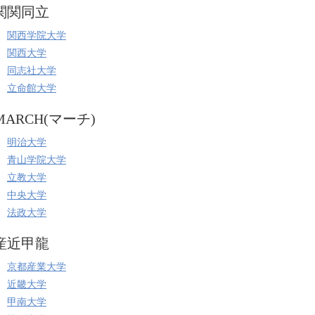
関関同立
関西学院大学
関西大学
同志社大学
立命館大学
MARCH(マーチ)
明治大学
青山学院大学
立教大学
中央大学
法政大学
産近甲龍
京都産業大学
近畿大学
甲南大学