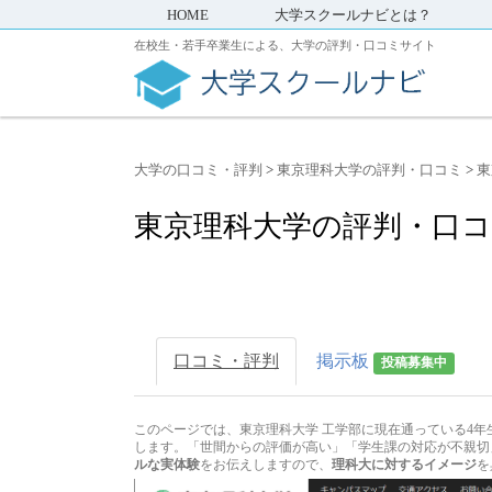
HOME
大学スクールナビとは？
在校生・若手卒業生による、大学の評判・口コミサイト
大学の口コミ・評判
>
東京理科大学の評判・口コミ
>
東
東京理科大学の評判・口コ
口コミ・評判
掲示板
投稿募集中
このページでは、東京理科大学 工学部に現在通っている4年
します。「世間からの評価が高い」「学生課の対応が不親切
ルな実体験
をお伝えしますので、
理科大に対するイメージ
を