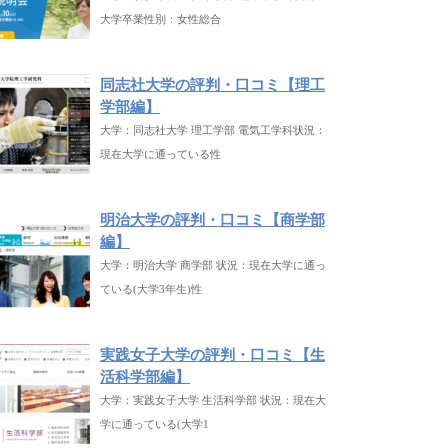
大学卒業性別：女性総合
同志社大学の評判・口コミ【理工
学部編】
大学：同志社大学 理工学部 電気工学科状況：
現在大学に通っている性
明治大学の評判・口コミ【商学部
編】
大学：明治大学 商学部 状況：現在大学に通っ
ている(大学3年生)性
実践女子大学の評判・口コミ【生
活科学部編】
大学：実践女子大学 生活科学部 状況：現在大
学に通っている(大学1