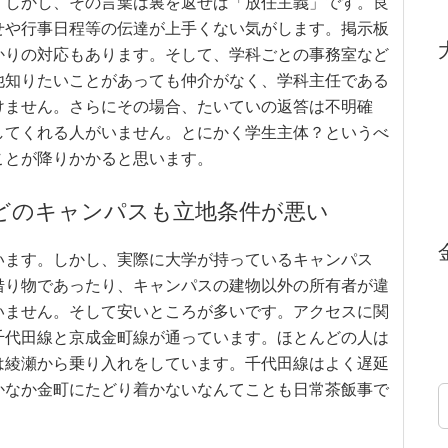
。しかし、その言葉は裏を返せば「放任主義」です。良
せや行事日程等の伝達が上手くない気がします。掲示板
かりの対応もあります。そして、学科ごとの事務室など
他知りたいことがあっても仲介がなく、学科主任である
けません。さらにその場合、たいていの返答は不明確
してくれる人がいません。とにかく学生主体？というべ
ことが降りかかると思います。
どのキャンパスも立地条件が悪い
います。しかし、実際に大学が持っているキャンパス
借り物であったり、キャンパスの建物以外の所有者が違
いません。そして安いところが多いです。アクセスに関
千代田線と京成金町線が通っています。ほとんどの人は
は綾瀬から乗り入れをしています。千代田線はよく遅延
かなか金町にたどり着かないなんてことも日常茶飯事で