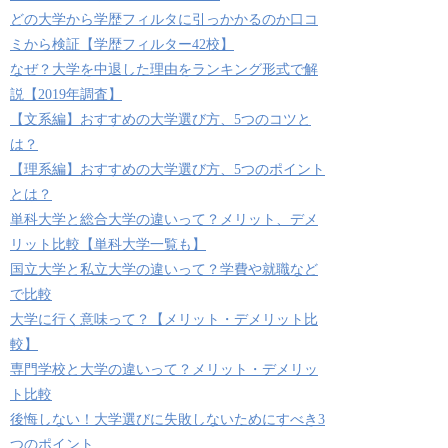
どの大学から学歴フィルタに引っかかるのか口コ
ミから検証【学歴フィルター42校】
なぜ？大学を中退した理由をランキング形式で解
説【2019年調査】
【文系編】おすすめの大学選び方、5つのコツと
は？
【理系編】おすすめの大学選び方、5つのポイント
とは？
単科大学と総合大学の違いって？メリット、デメ
リット比較【単科大学一覧も】
国立大学と私立大学の違いって？学費や就職など
で比較
大学に行く意味って？【メリット・デメリット比
較】
専門学校と大学の違いって？メリット・デメリッ
ト比較
後悔しない！大学選びに失敗しないためにすべき3
つのポイント