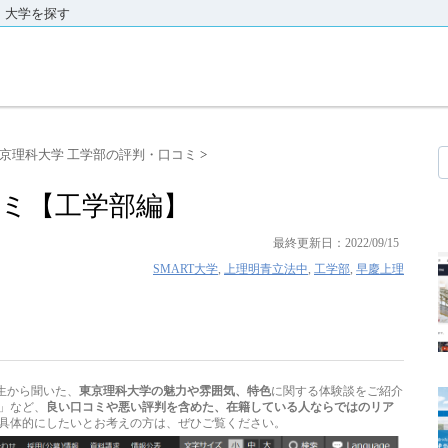
大学を探す
京理科大学 工学部の評判・口コミ
>
ミ【工学部編】
最終更新日：2022/09/15
SMART大学
,
上理明青立法中
,
工学部
,
早慶上理
生から聞いた、
東京理科大学の魅力や雰囲気、特色
に関する体験談をご紹介
」など、
良い口コミや悪い評判を含めた、在籍している人ならではのリア
具体的にしたいとお考えの方は、ぜひご覧ください。